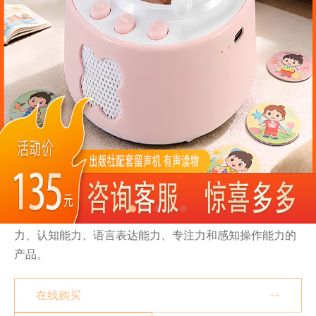
ABS塑料+铜版纸卡片 圆形留声机
新迪泰是集设计、研发、销售为一体的益智早教玩具制造
商。我们本着“向上、知止、守正”的价值观,以“用心创造、
用爱智造”为使命,将爱与趣味融入开发,创造出符合儿童天
性的益智产品。十多年以来,新迪泰都致力于把科学教育、
快乐教育带入每一个家庭,传递爱与智慧,构建温馨和谐美好
的家庭环境、教育环境。我们的产品尊重儿童的天性,围绕
视、听、触、味、嗅等多种感官角度,设计促进儿童观察能
力、认知能力、语言表达能力、专注力和感知操作能力的
产品。
在线购买