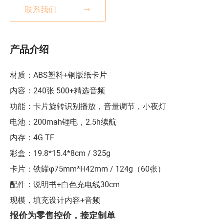
联系我们
产品介绍
材质：ABS塑料+铜版纸卡片
内容：240张 500+精选音频
功能：卡片旋转识别播放，音量调节，小夜灯
电池：200mah锂电，2.5h续航
内存：4G TF
彩盒：19.8*15.4*8cm / 325g
卡片：铁罐φ75mm*H42mm / 124g（60张）
配件：说明书+白色充电线30cm
现模，填充设计内容+音频
报价为零售控价，接定制单