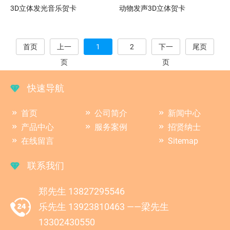
3D立体发光音乐贺卡
动物发声3D立体贺卡
首页
上一
1
2
下一
尾页
页
页
快速导航
首页
公司简介
新闻中心
产品中心
服务案例
招贤纳士
在线留言
Sitemap
联系我们
郑先生 13827295546
乐先生 13923810463 ——梁先生
13302430550