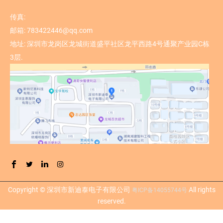
传真:
邮箱:
783422446@qq.com
地址:
深圳市龙岗区龙城街道盛平社区龙平西路4号通聚产业园C栋
3层.
Copyright © 深圳市新迪泰电子有限公司
All rights
粤ICP备14055744号
reserved.