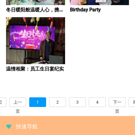
冬日暖阳般温暖人心，携手
Birthday Party
共创美好明天
温情相聚：员工生日宴纪实
页
上一
1
2
3
4
下一
页
页
快速导航